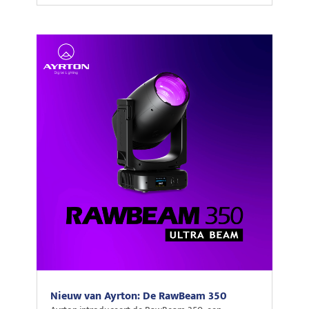
Nieuw van Ayrton: De RawBeam 350