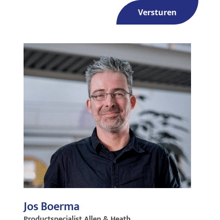
Versturen
Jos Boerma
Productspecialist Allen & Heath