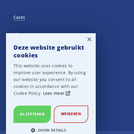
Cases
Nieuws
×
Deze website gebruikt
Training Events
cookies
This website uses cookies to
Privacy verklaring
improve user experience. By using
our website you consent to all
Disclaimer
cookies in accordance with our
Cookie Policy.
Lees meer
Leveringsvoorwaarden
WEIGEREN
ACCEPTEREN
SHOW DETAILS