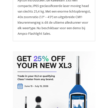
Ayrton introduceert de RawBeam 350: een
compacte, IP65-geclassificeerde laser moving head
van slechts 25,4 kg. Met een enorme lichtopbrengst,
40x zoomratio (1.1° – 45°) en uitgebreide CMY-
kleurenmenging is dit de ultieme alleskunner voor
elk weertype. Nu beschikbaar voor een demo bij
Ampco Flashlight Sales.