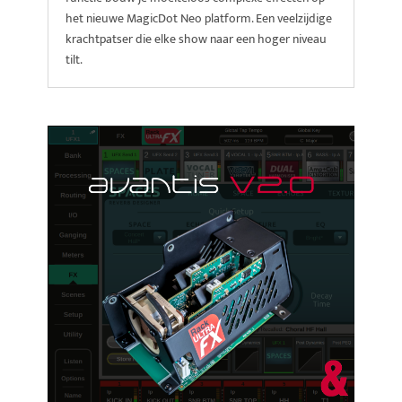
het nieuwe MagicDot Neo platform. Een veelzijdige
krachtpatser die elke show naar een hoger niveau
tilt.