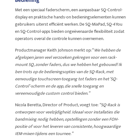
Bediening
Met een speciaal faderscherm, een aanpasbaar SQ-Control-
display en praktische hands-on bedieningselementen kunnen
gebruikers uiterst efficiënt werken. De SQ-MixPad, SQ-4You
en SQ-Control-apps bieden ongeëvenaarde flexibiliteit zodat
operators overal de controle kunnen overnemen.
Productmanager Keith Johnson merkt op: “
We hebben de
afgelopen jaren veel verzoeken gekregen voor een rack-
mount SQ, zonder faders, dus we hebben het gebouwd! Ik
ben trots op de bedieningsopties van de SQ-Rack, met
eenvoudige touchscreen-toegang tot faders en het ‘SQ-
Control’-scherm en de app, die snelle toegang en
vereenvoudigde custom control bieden.”
Nicola Beretta, Director of Product, voegt toe:
“SQ-Rack is
ontworpen voor veelzijdigheid. Ideaal voor installaties die
bandmixing nodig hebben, opstellingen zonder een FOH-
positie of voor het leveren van consistente, hoogwaardige
IEM-mixen tijdens een tournee.”