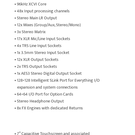
• 96kHz XCVI Core
• 48x Input processing channels
• Stereo Main LR Output
• 12x Mixes (Group/Aux, Stereo/Mono)
• 3x Stereo Matrix
• 17x XLR Mic/Line Input Sockets
• 4x TRS Line Input Sockets
• 1x 3.5mm Stereo Input Socket
• 12x XLR Output Sockets
• 2x TRS Output Sockets
• 1x AES3 Stereo Digital Output Socket
• 128×128 Intelligent SLink Port for Everything I/O
expansion and system connections
• 64×64 I/O Port for Option Cards
• Stereo Headphone Output
• 8x FX Engines with dedicated Returns
Eigenschappen
• 7” Capacitive Touchscreen and associated