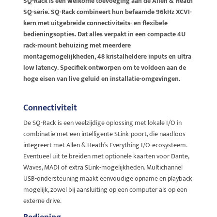
SQ-Rack is een welkome toevoeging aan de Allen & Heath
SQ-serie. SQ-Rack combineert hun befaamde 96kHz XCVI-
kern met uitgebreide connectiviteits- en flexibele
bedieningsopties. Dat alles verpakt in een compacte 4U
rack-mount behuizing met meerdere
montagemogelijkheden, 48 kristalheldere inputs en ultra
low latency. Specifiek ontworpen om te voldoen aan de
hoge eisen van live geluid en installatie-omgevingen.
Connectiviteit
De SQ-Rack is een veelzijdige oplossing met lokale I/O in
combinatie met een intelligente SLink-poort, die naadloos
integreert met Allen & Heath’s Everything I/O-ecosysteem.
Eventueel uit te breiden met optionele kaarten voor Dante,
Waves, MADI of extra SLink-mogelijkheden. Multichannel
USB-ondersteuning maakt eenvoudige opname en playback
mogelijk, zowel bij aansluiting op een computer als op een
externe drive.