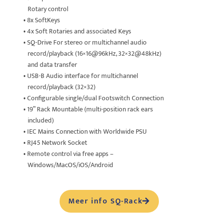
Rotary control
• 8x SoftKeys
• 4x Soft Rotaries and associated Keys
• SQ-Drive For stereo or multichannel audio
record/playback (16×16@96kHz, 32×32@48kHz)
and data transfer
• USB-B Audio interface for multichannel
record/playback (32×32)
• Configurable single/dual Footswitch Connection
• 19” Rack Mountable (multi-position rack ears
included)
• IEC Mains Connection with Worldwide PSU
• RJ45 Network Socket
• Remote control via free apps –
Windows/MacOS/iOS/Android
Meer info SQ-Rack