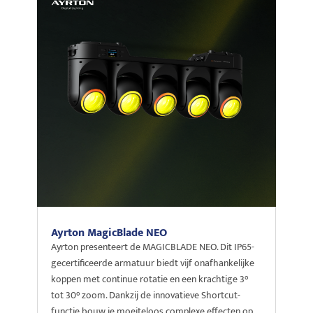
Ayrton MagicBlade NEO
Ayrton presenteert de MAGICBLADE NEO. Dit IP65-
gecertificeerde armatuur biedt vijf onafhankelijke
koppen met continue rotatie en een krachtige 3°
tot 30° zoom. Dankzij de innovatieve Shortcut-
functie bouw je moeiteloos complexe effecten op