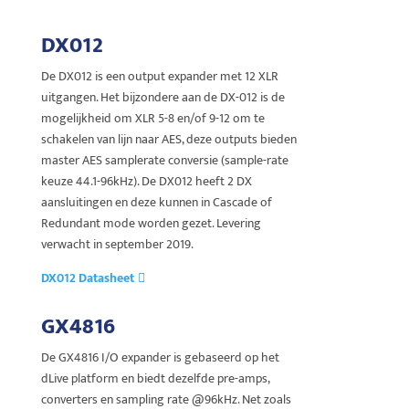
DX012
De DX012 is een output expander met 12 XLR
uitgangen. Het bijzondere aan de DX-012 is de
mogelijkheid om XLR 5-8 en/of 9-12 om te
schakelen van lijn naar AES, deze outputs bieden
master AES samplerate conversie (sample-rate
keuze 44.1-96kHz). De DX012 heeft 2 DX
aansluitingen en deze kunnen in Cascade of
Redundant mode worden gezet. Levering
verwacht in september 2019.
DX012 Datasheet
GX4816
De GX4816 I/O expander is gebaseerd op het
dLive platform en biedt dezelfde pre-amps,
converters en sampling rate @96kHz. Net zoals