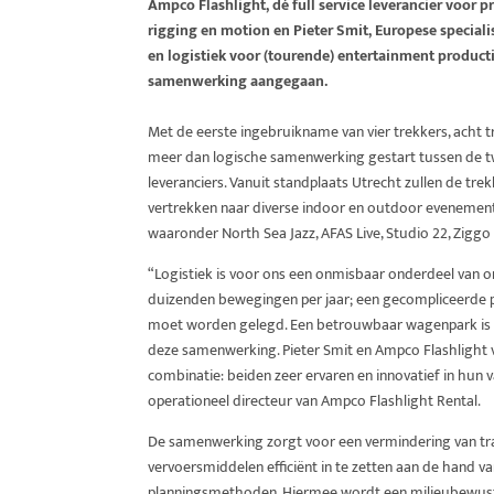
Ampco Flashlight, dé full service leverancier voor pr
rigging en motion en Pieter Smit, Europese speciali
en logistiek voor (tourende) entertainment product
samenwerking aangegaan.
Met de eerste ingebruikname van vier trekkers, acht tr
meer dan logische samenwerking gestart tussen de
leveranciers. Vanuit standplaats Utrecht zullen de tre
vertrekken naar diverse indoor en outdoor evenementen
waaronder North Sea Jazz, AFAS Live, Studio 22, Zigg
“Logistiek is voor ons een onmisbaar onderdeel van o
duizenden bewegingen per jaar; een gecompliceerde p
moet worden gelegd. Een betrouwbaar wagenpark is d
deze samenwerking. Pieter Smit en Ampco Flashlight 
combinatie: beiden zeer ervaren en innovatief in hun va
operationeel directeur van Ampco Flashlight Rental.
De samenwerking zorgt voor een vermindering van t
vervoersmiddelen efficiënt in te zetten aan de hand v
planningsmethoden. Hiermee wordt een milieubewust