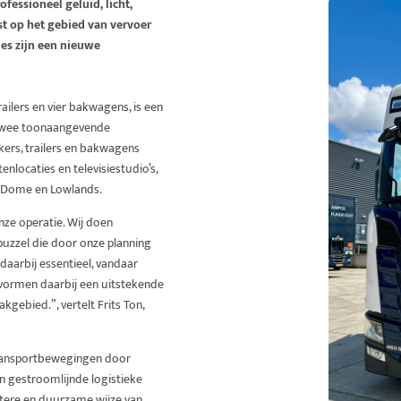
ofessioneel geluid, licht,
st op het gebied van vervoer
ies zijn een nieuwe
ailers en vier bakwagens, is een
 twee toonaangevende
kkers, trailers en bakwagens
locaties en televisiestudio’s,
o Dome en Lowlands.
nze operatie. Wij doen
uzzel die door onze planning
aarbij essentieel, vandaar
vormen daarbij een uitstekende
kgebied.”, vertelt Frits Ton,
ransportbewegingen door
an gestroomlijnde logistieke
ere en duurzame wijze van