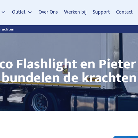
Outlet
Over Ons
Werken bij
Support
Contact
krachten
o Flashlight en Pieter
bundelen de krachten