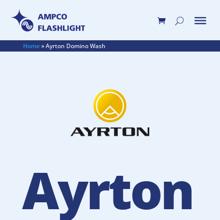
Home
»
Ayrton Domino Wash
Ayrton