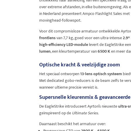
ontwikkeld naar aanleiding van een specifieke vraag u
over extreme afstanden, in elke buitenomgeving. Als e
in Nederland presenteert Ampco Flashlight Sales met t
movinghead-followspot.
Voor dit compromisloze armatuur ontwikkelde Ayrto
frontlens
van 7,7 kg, goed voor een ultra-intense
2.9°
high-efficiency LED-module
levert de EagleStrike ee
lumen
, een kleurtemperatuur van
6500 K
en meer d
Optische kracht & veelzijdige zoom
Het speciaal ontworpen
13-lens optisch systeem
bied
Met dedicated gobo-reducers is de beam zelfs te ver
wanneer ultieme precisie vereist is.
Supersnelle kleurenmix & geavanceerde 
De EagleStrike introduceert Ayrton’s nieuwste
ultra-
geïnspireerd op de
Ultimate Series
.
Daarnaast beschikt het armatuur over:
Progressieve CTO van
2900 K – 6500 K