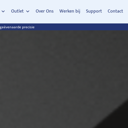
Outlet
Over Ons
Werken bij
Support
Contact
ngeëvenaarde precisie