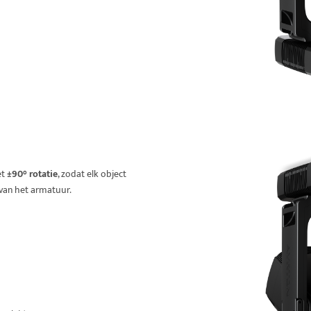
et
±90° rotatie
, zodat elk object
 van het armatuur.