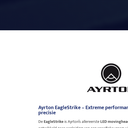
Ayrton EagleStrike – Extreme performa
precisie
De
EagleStrike
is Ayrton’s allereerste
LED movinghea