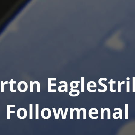
rton EagleStr
Followmenal