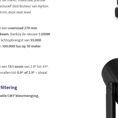
it de markt: maximale precisie
xclusief distributeur van Ayrton
rots deze next-level
n een
oversized 270 mm
 beam
. Dankzij de nieuwe
1.200W
n lichtopbrengst van
55.000
an
100.000 lux op 10 meter
.
t een
15:1 zoom
van 2.9° tot 43°.
smallen tot
0.9° of 2.5°
– ideaal
filtering
snelle CMY kleurmenging
,