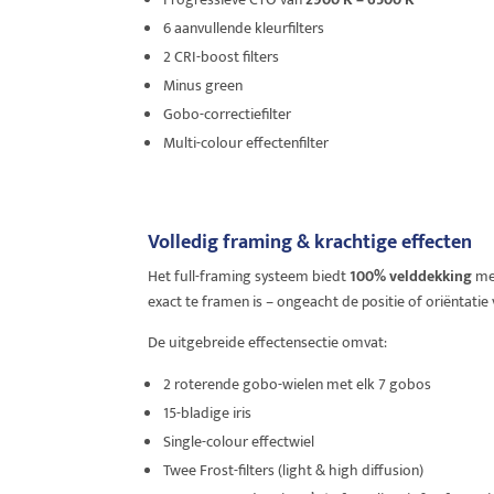
6 aanvullende kleurfilters
2 CRI-boost filters
Minus green
Gobo-correctiefilter
Multi-colour effectenfilter
Volledig framing & krachtige effecten
Het full-framing systeem biedt
100% velddekking
m
exact te framen is – ongeacht de positie of oriëntatie
De uitgebreide effectensectie omvat:
2 roterende gobo-wielen met elk 7 gobos
15-bladige iris
Single-colour effectwiel
Twee Frost-filters (light & high diffusion)