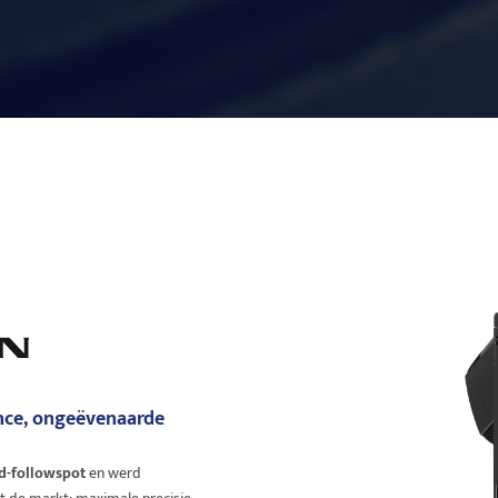
nce, ongeëvenaarde
d-followspot
en werd