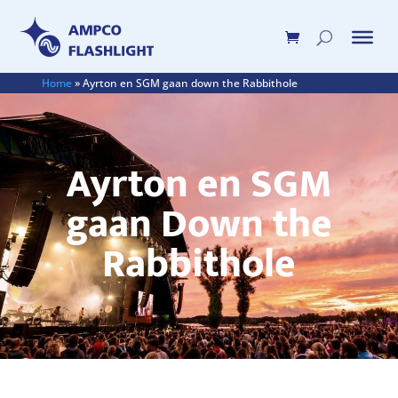
Home
»
Ayrton en SGM gaan down the Rabbithole
Ayrton en SGM
gaan Down the
Rabbithole