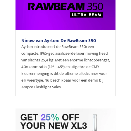
Nieuw van Ayrton: De RawBeam 350
Ayrton introduceert de RawBeam 350: een
compacte, IP65-geclassificeerde laser moving head
van slechts 25,4 kg. Met een enorme lichtopbrengst,
40x zoomratio (1.1° – 45°) en uitgebreide CMY-
kleurenmenging is dit de ultieme alleskunner voor
elk weertype. Nu beschikbaar voor een demo bij
Ampco Flashlight Sales.