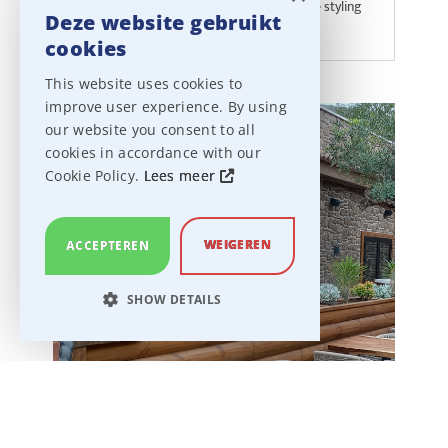
de vernieuwde GUI en Carbon-on-Graphite styling
Deze website gebruikt
tillen de workflow naar een hoger niveau.
cookies
This website uses cookies to
improve user experience. By using
our website you consent to all
cookies in accordance with our
Cookie Policy.
Lees meer
WEIGEREN
ACCEPTEREN
SHOW DETAILS
STRICTLY NECESSARY
PERFORMANCE
TARGETING