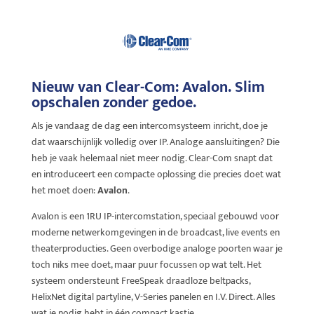
Nieuw van Clear-Com: Avalon. Slim
opschalen zonder gedoe.
Als je vandaag de dag een intercomsysteem inricht, doe je
dat waarschijnlijk volledig over IP. Analoge aansluitingen? Die
heb je vaak helemaal niet meer nodig. Clear-Com snapt dat
en introduceert een compacte oplossing die precies doet wat
het moet doen:
Avalon
.
Avalon is een 1RU IP-intercomstation, speciaal gebouwd voor
moderne netwerkomgevingen in de broadcast, live events en
theaterproducties. Geen overbodige analoge poorten waar je
toch niks mee doet, maar puur focussen op wat telt. Het
systeem ondersteunt FreeSpeak draadloze beltpacks,
HelixNet digital partyline, V-Series panelen en I.V. Direct. Alles
wat je nodig hebt in één compact kastje.