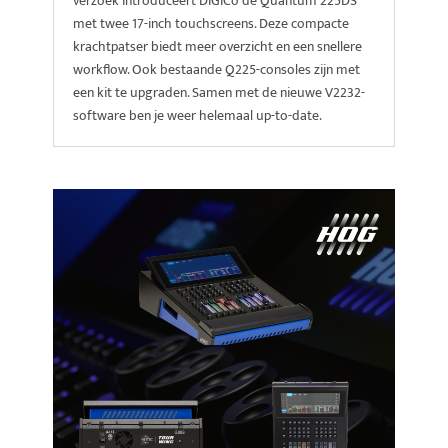
verzoek introduceert DiGiCo de Quantum 225DS
met twee 17-inch touchscreens. Deze compacte
krachtpatser biedt meer overzicht en een snellere
workflow. Ook bestaande Q225-consoles zijn met
een kit te upgraden. Samen met de nieuwe V2232-
software ben je weer helemaal up-to-date.