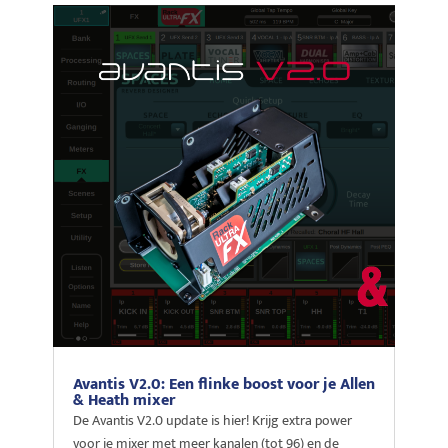
Avantis V2.0: Een flinke boost voor je Allen
& Heath mixer
De Avantis V2.0 update is hier! Krijg extra power
voor je mixer met meer kanalen (tot 96) en de