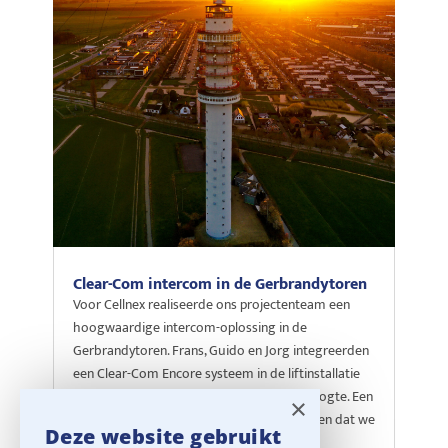
Clear-Com intercom in de Gerbrandytoren
Voor Cellnex realiseerde ons projectenteam een
hoogwaardige intercom-oplossing in de
Gerbrandytoren. Frans, Guido en Jorg integreerden
een Clear-Com Encore systeem in de liftinstallatie
voor maximale veiligheid op 367 meter hoogte. Een
×
creatieve en robuuste oplossing die laat zien dat we
Deze website gebruikt
bij Ampco Flashlight Sales elke uitdaging