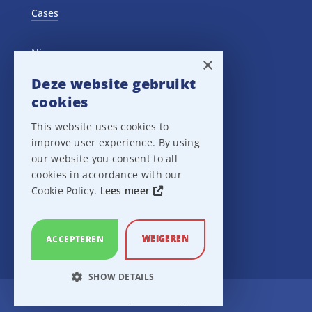
Cases
Nieuws
×
Deze website gebruikt
Training Events
cookies
This website uses cookies to
Privacy verklaring
improve user experience. By using
our website you consent to all
Disclaimer
cookies in accordance with our
Cookie Policy.
Lees meer
Leveringsvoorwaarden
WEIGEREN
ACCEPTEREN
SHOW DETAILS
Ampco Flashlight
STRICTLY NECESSARY