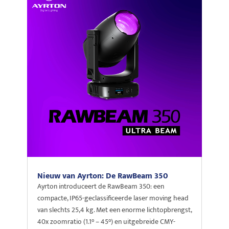
Nieuw van Ayrton: De RawBeam 350
Ayrton introduceert de RawBeam 350: een
compacte, IP65-geclassificeerde laser moving head
van slechts 25,4 kg. Met een enorme lichtopbrengst,
40x zoomratio (1.1° – 45°) en uitgebreide CMY-