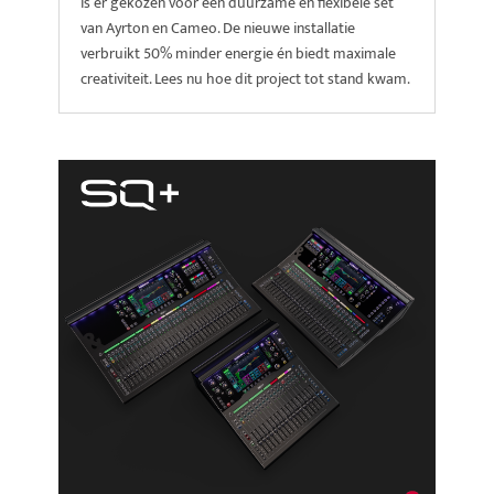
is er gekozen voor een duurzame en flexibele set
van Ayrton en Cameo. De nieuwe installatie
verbruikt 50% minder energie én biedt maximale
creativiteit. Lees nu hoe dit project tot stand kwam.