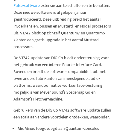
Pulse-software
extensie aan te schaffen en te benutten.
Deze nieuwe software is afgelopen januari
geïntroduceerd. Deze uitbreiding breid het aantal
invoerkanalen, bussen en Mustard- en Nodal-processors
uit. V1742 biedt op zichzelf Quantum7 en Quantum5
klanten een gratis upgrade in het aantal Mustard-
processors.
De V1742-update van DiGiCo biedt ondersteuning voor
het gebruik van een interne Fourier Interface Card.
Bovendien breidt de software compatibiliteit uit met
twee andere fabrikanten van meeslepende audio-
platforms, waardoor native worksurface-besturing
mogelijk is van Meyer Sound’s Spacemap Go en
Adamson’s FletcherMachine.
Gebruikers van de DiGiCo V1742 software-update zullen
een scala aan andere voordelen ontdekken, waaronder:
Mix Minus toegevoegd aan Quantum-consoles