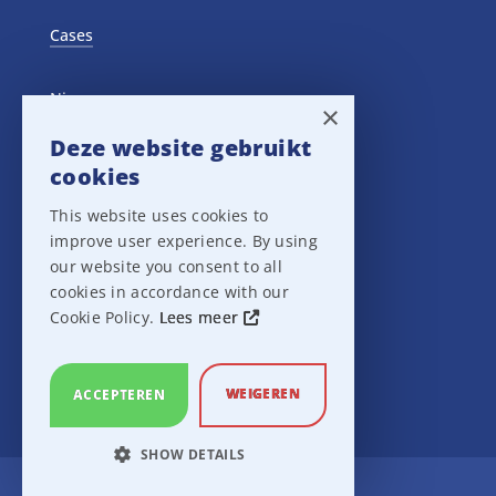
Cases
Nieuws
×
Deze website gebruikt
Training Events
cookies
This website uses cookies to
Privacy verklaring
improve user experience. By using
our website you consent to all
Disclaimer
cookies in accordance with our
Cookie Policy.
Lees meer
Leveringsvoorwaarden
WEIGEREN
ACCEPTEREN
SHOW DETAILS
Ampco Flashlight