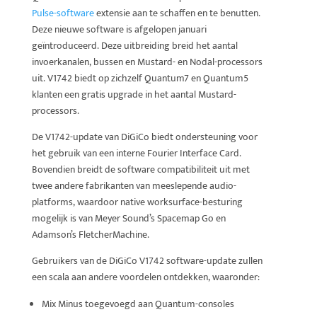
Pulse-software
extensie aan te schaffen en te benutten.
Deze nieuwe software is afgelopen januari
geïntroduceerd. Deze uitbreiding breid het aantal
invoerkanalen, bussen en Mustard- en Nodal-processors
uit. V1742 biedt op zichzelf Quantum7 en Quantum5
klanten een gratis upgrade in het aantal Mustard-
processors.
De V1742-update van DiGiCo biedt ondersteuning voor
het gebruik van een interne Fourier Interface Card.
Bovendien breidt de software compatibiliteit uit met
twee andere fabrikanten van meeslepende audio-
platforms, waardoor native worksurface-besturing
mogelijk is van Meyer Sound’s Spacemap Go en
Adamson’s FletcherMachine.
Gebruikers van de DiGiCo V1742 software-update zullen
een scala aan andere voordelen ontdekken, waaronder:
Mix Minus toegevoegd aan Quantum-consoles