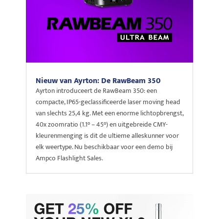
Nieuw van Ayrton: De RawBeam 350
Ayrton introduceert de RawBeam 350: een
compacte, IP65-geclassificeerde laser moving head
van slechts 25,4 kg. Met een enorme lichtopbrengst,
40x zoomratio (1.1° – 45°) en uitgebreide CMY-
kleurenmenging is dit de ultieme alleskunner voor
elk weertype. Nu beschikbaar voor een demo bij
Ampco Flashlight Sales.