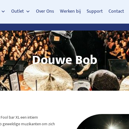
Outlet
Over Ons
Werken bij
Support
Contact
Douwe Bob
Fool bar XL een intiem
Bob geweldige muzikanten om zich