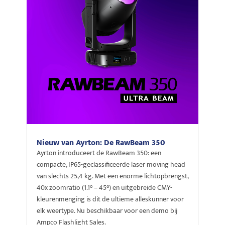
Nieuw van Ayrton: De RawBeam 350
Ayrton introduceert de RawBeam 350: een
compacte, IP65-geclassificeerde laser moving head
van slechts 25,4 kg. Met een enorme lichtopbrengst,
40x zoomratio (1.1° – 45°) en uitgebreide CMY-
kleurenmenging is dit de ultieme alleskunner voor
elk weertype. Nu beschikbaar voor een demo bij
Ampco Flashlight Sales.