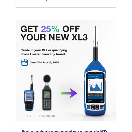
Ruil je geluidsniveaumeter in voor de NTi