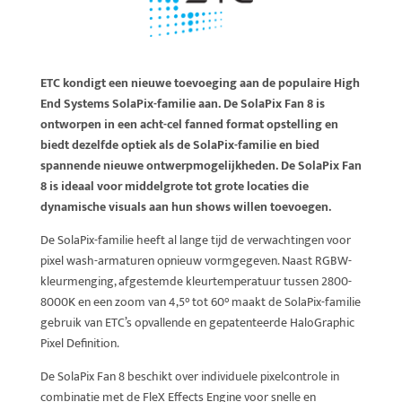
ETC kondigt een nieuwe toevoeging aan de populaire High
End Systems SolaPix-familie aan. De SolaPix Fan 8 is
ontworpen in een acht-cel fanned format opstelling en
biedt dezelfde optiek als de SolaPix-familie en bied
spannende nieuwe ontwerpmogelijkheden. De SolaPix Fan
8 is ideaal voor middelgrote tot grote locaties die
dynamische visuals aan hun shows willen toevoegen.
De SolaPix-familie heeft al lange tijd de verwachtingen voor
pixel wash-armaturen opnieuw vormgegeven. Naast RGBW-
kleurmenging, afgestemde kleurtemperatuur tussen 2800-
8000K en een zoom van 4,5° tot 60° maakt de SolaPix-familie
gebruik van ETC’s opvallende en gepatenteerde HaloGraphic
Pixel Definition.
De SolaPix Fan 8 beschikt over individuele pixelcontrole in
combinatie met de FleX Effects Engine voor snelle en