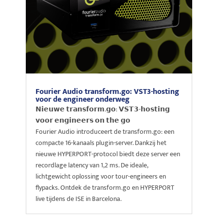
Fourier Audio transform.go: VST3-hosting
voor de engineer onderweg
𝗡𝗶𝗲𝘂𝘄𝗲 𝘁𝗿𝗮𝗻𝘀𝗳𝗼𝗿𝗺.𝗴𝗼: 𝗩𝗦𝗧𝟯-𝗵𝗼𝘀𝘁𝗶𝗻𝗴
𝘃𝗼𝗼𝗿 𝗲𝗻𝗴𝗶𝗻𝗲𝗲𝗿𝘀 𝗼𝗻 𝘁𝗵𝗲 𝗴𝗼
Fourier Audio introduceert de transform.go: een
compacte 16-kanaals plugin-server. Dankzij het
nieuwe HYPERPORT-protocol biedt deze server een
recordlage latency van 1,2 ms. De ideale,
lichtgewicht oplossing voor tour-engineers en
flypacks. Ontdek de transform.go en HYPERPORT
live tijdens de ISE in Barcelona.