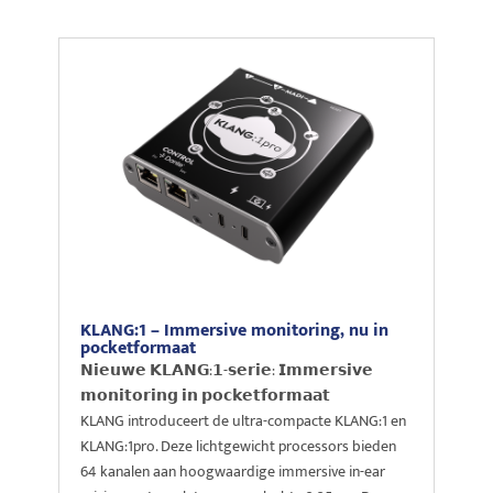
KLANG:1 – Immersive monitoring, nu in
pocketformaat
𝗡𝗶𝗲𝘂𝘄𝗲 𝗞𝗟𝗔𝗡𝗚:𝟭-𝘀𝗲𝗿𝗶𝗲: 𝗜𝗺𝗺𝗲𝗿𝘀𝗶𝘃𝗲
𝗺𝗼𝗻𝗶𝘁𝗼𝗿𝗶𝗻𝗴 𝗶𝗻 𝗽𝗼𝗰𝗸𝗲𝘁𝗳𝗼𝗿𝗺𝗮𝗮𝘁
KLANG introduceert de ultra-compacte KLANG:1 en
KLANG:1pro. Deze lichtgewicht processors bieden
64 kanalen aan hoogwaardige immersive in-ear