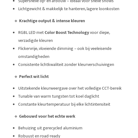
Supersnelle op- en afbouw – ideaal voor snelle shows
Lichtgewicht & makkelijk te hanteren, lagere loonkosten
🔹
Krachtige output & intense kleuren
RGBL LED met
Color Boost Technology
voor diepe,
verzadigde kleuren
Flickervrije, vloeiende dimming – ook bij veeleisende
omstandigheden
Consistente lichtkwaliteit zonder kleurverschuivingen
🔹
Perfect wit licht
Uitstekende kleurweergave over het volledige CCT-bereik
Tunable van warm tungsten tot koel daglicht
Constante kleurtemperatuur bij elke lichtintensiteit
🔹
Gebouwd voor het echte werk
Behuizing uit gerecycled aluminium
Robuust en road-ready