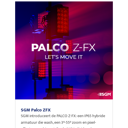
SGM Palco ZFX
SGM introduceert de PALCO Z-FX: een IP65 hybride
armatuur die wash, een 3°-55° zoom en pixel-