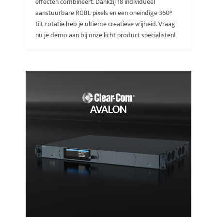
effecten combineert. Dankzij 18 individueel
aanstuurbare RGBL-pixels en een oneindige 360°
tilt-rotatie heb je ultieme creatieve vrijheid. Vraag
nu je demo aan bij onze licht product specialisten!