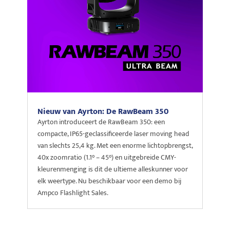
Nieuw van Ayrton: De RawBeam 350
Ayrton introduceert de RawBeam 350: een
compacte, IP65-geclassificeerde laser moving head
van slechts 25,4 kg. Met een enorme lichtopbrengst,
40x zoomratio (1.1° – 45°) en uitgebreide CMY-
kleurenmenging is dit de ultieme alleskunner voor
elk weertype. Nu beschikbaar voor een demo bij
Ampco Flashlight Sales.