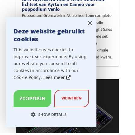
lichtset van Ayrton en Cameo voor
poppodium Venlo
Poppodium Grenswerk in Venlo heeft zijn complete
×
zaalverlichting vernieuwd. Met een succesvolle
crowdfundingcampagne en Ampco Flashlight Sales
Deze website gebruikt
is er gekozen voor een duurzame en flexibele set
cookies
van Ayrton en Cameo. De nieuwe installatie
This website uses cookies to
verbruikt 50% minder energie én biedt maximale
improve user experience. By using
creativiteit. Lees nu hoe dit project tot stand kwam.
our website you consent to all
cookies in accordance with our
Cookie Policy.
Lees meer
WEIGEREN
ACCEPTEREN
SHOW DETAILS
STRICTLY NECESSARY