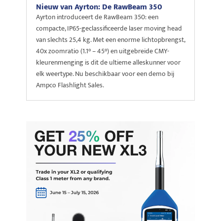
Nieuw van Ayrton: De RawBeam 350
Ayrton introduceert de RawBeam 350: een
compacte, IP65-geclassificeerde laser moving head
van slechts 25,4 kg. Met een enorme lichtopbrengst,
40x zoomratio (1.1° – 45°) en uitgebreide CMY-
kleurenmenging is dit de ultieme alleskunner voor
elk weertype. Nu beschikbaar voor een demo bij
Ampco Flashlight Sales.