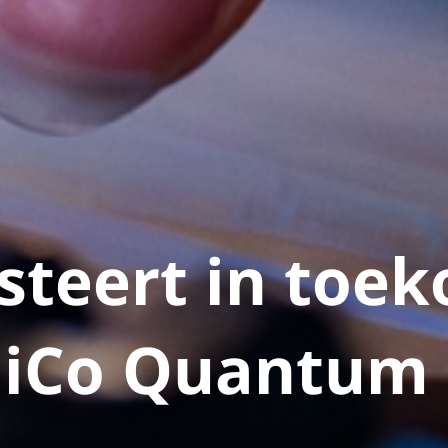
steert in toe
GiCo Quantum 