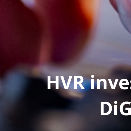
HVR inve
Di