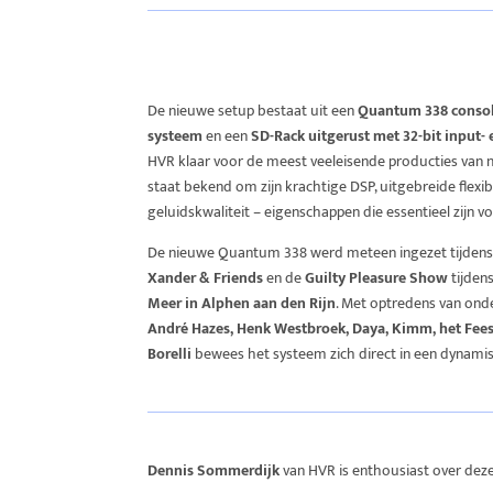
De nieuwe setup bestaat uit een
Quantum 338 conso
systeem
en een
SD-Rack uitgerust met 32-bit input-
HVR klaar voor de meest veeleisende producties van
staat bekend om zijn krachtige DSP, uitgebreide flexi
geluidskwaliteit – eigenschappen die essentieel zijn 
De nieuwe Quantum 338 werd meteen ingezet tijdens 
Xander & Friends
en de
Guilty Pleasure Show
tijden
Meer in Alphen aan den Rijn
. Met optredens van on
André Hazes, Henk Westbroek, Daya, Kimm, het Fees
Borelli
bewees het systeem zich direct in een dynamisc
Dennis Sommerdijk
van HVR is enthousiast over dez