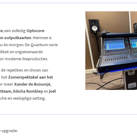
le
, een volledig
Optocore-
 en outputkaarten
. Hiermee is
 nu én morgen. De Quantum-serie
biliteit en ongeëvenaarde
voor moderne liveproducties.
de repetities en shows van
s het
Zomerspektakel aan het
der meer
Xander de Buisonjé,
tteam, Edsilia Rombley
en
Joël
he en veelzijdige setting.
e upgrade: