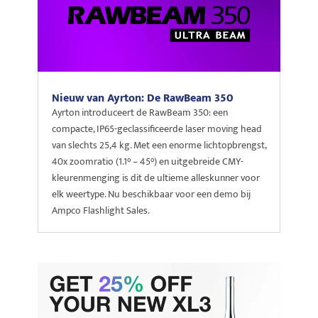
Nieuw van Ayrton: De RawBeam 350
Ayrton introduceert de RawBeam 350: een
compacte, IP65-geclassificeerde laser moving head
van slechts 25,4 kg. Met een enorme lichtopbrengst,
40x zoomratio (1.1° – 45°) en uitgebreide CMY-
kleurenmenging is dit de ultieme alleskunner voor
elk weertype. Nu beschikbaar voor een demo bij
Ampco Flashlight Sales.