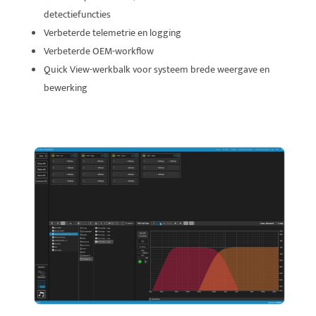
detectiefuncties
Verbeterde telemetrie en logging
Verbeterde OEM-workflow
Quick View-werkbalk voor systeem brede weergave en
bewerking