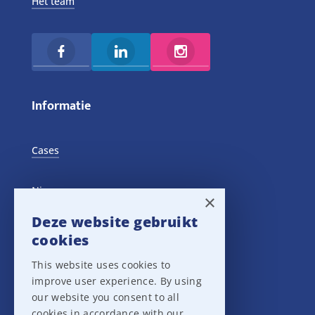
Het team
Informatie
Cases
Nieuws
×
Deze website gebruikt
Training Events
cookies
This website uses cookies to
Privacy verklaring
improve user experience. By using
our website you consent to all
Disclaimer
cookies in accordance with our