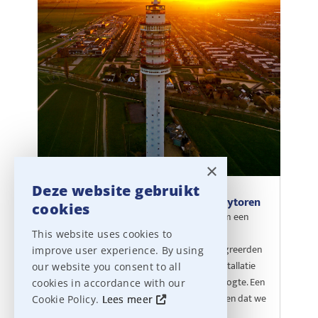
×
Deze website gebruikt
Clear-Com intercom in de Gerbrandytoren
cookies
Voor Cellnex realiseerde ons projectenteam een
hoogwaardige intercom-oplossing in de
This website uses cookies to
Gerbrandytoren. Frans, Guido en Jorg integreerden
improve user experience. By using
een Clear-Com Encore systeem in de liftinstallatie
our website you consent to all
voor maximale veiligheid op 367 meter hoogte. Een
cookies in accordance with our
creatieve en robuuste oplossing die laat zien dat we
Cookie Policy.
Lees meer
bij Ampco Flashlight Sales elke uitdaging