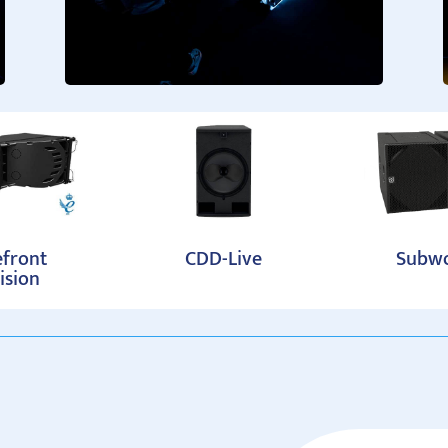
front
CDD-Live
Subwo
ision