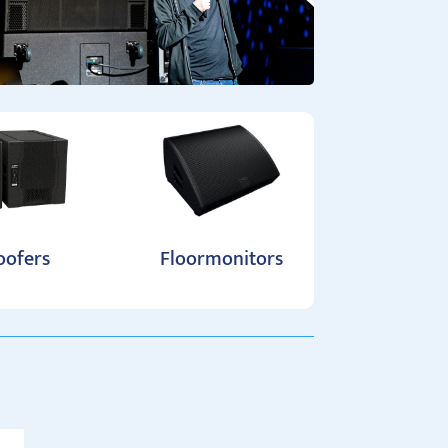
ofers
Floormonitors