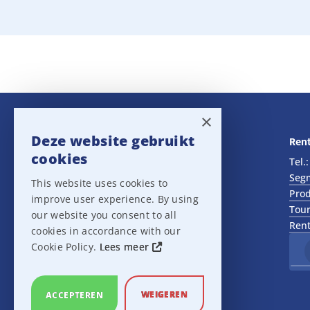
×
Deze website gebruikt
Navigatie
Rent
cookies
Rental
Tel.
Sales
Seg
This website uses cookies to
Outlet
Prod
improve user experience. By using
About us
Tour
our website you consent to all
Het team
Rent
cookies in accordance with our
Support
Cookie Policy.
Lees meer
Contact
Sitemap
Cookie Settings
WEIGEREN
ACCEPTEREN