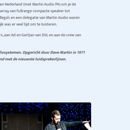
 van Nederland (met Martin Audio PA) om je de
e-array, van fullrange compacte speaker tot
ollega’s en een delegatie van Martin Audio waren
k was er veel tijd om te luisteren.
rs, aan Ad en GertJan van DSL en aan de crew van
diosystemen. Opgericht door Dave Martin in 1971
nd met de nieuwste luidsprekerlijnen.