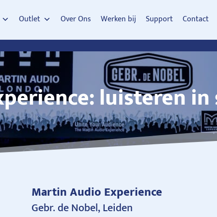
Outlet
Over Ons
Werken bij
Support
Contact
erience: luisteren in s
Martin Audio Experience
Gebr. de Nobel, Leiden