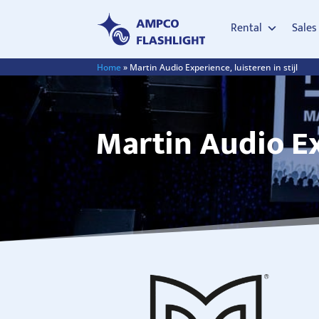
Rental
Sales
Home
»
Martin Audio Experience, luisteren in stijl
Martin Audio Exp