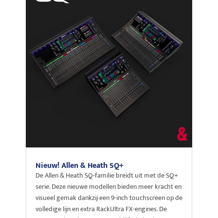
Nieuw! Allen & Heath SQ+
De Allen & Heath SQ-familie breidt uit met de SQ+
serie. Deze nieuwe modellen bieden meer kracht en
visueel gemak dankzij een 9-inch touchscreen op de
volledige lijn en extra RackUltra FX-engines. De