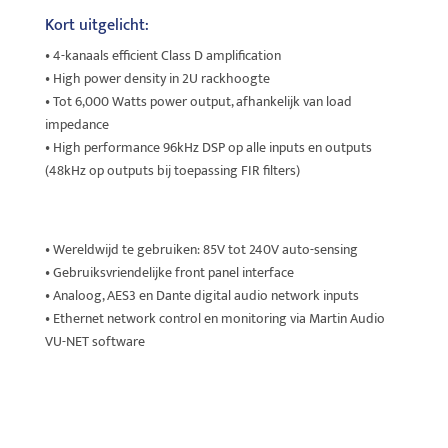
Kort uitgelicht:
• 4-kanaals efficient Class D amplification
• High power density in 2U rackhoogte
• Tot 6,000 Watts power output, afhankelijk van load
impedance
• High performance 96kHz DSP op alle inputs en outputs
(48kHz op outputs bij toepassing FIR filters)
ogKort uitgelicht:
• Wereldwijd te gebruiken: 85V tot 240V auto-sensing
• Gebruiksvriendelijke front panel interface
• Analoog, AES3 en Dante digital audio network inputs
• Ethernet network control en monitoring via Martin Audio
VU-NET software