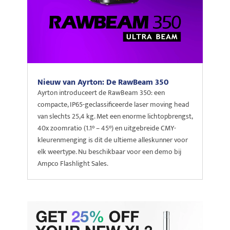
Nieuw van Ayrton: De RawBeam 350
Ayrton introduceert de RawBeam 350: een
compacte, IP65-geclassificeerde laser moving head
van slechts 25,4 kg. Met een enorme lichtopbrengst,
40x zoomratio (1.1° – 45°) en uitgebreide CMY-
kleurenmenging is dit de ultieme alleskunner voor
elk weertype. Nu beschikbaar voor een demo bij
Ampco Flashlight Sales.