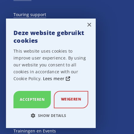
Touring support
×
Rental cases
Deze website gebruikt
cookies
This website uses cookies to
improve user experience. By using
our website you consent to all
cookies in accordance with our
Sales
Cookie Policy.
Lees meer
Tel.:
+31 30 241 4070
WEIGEREN
ACCEPTEREN
Merken
SHOW DETAILS
STRICTLY NECESSARY
Trainingen en Events