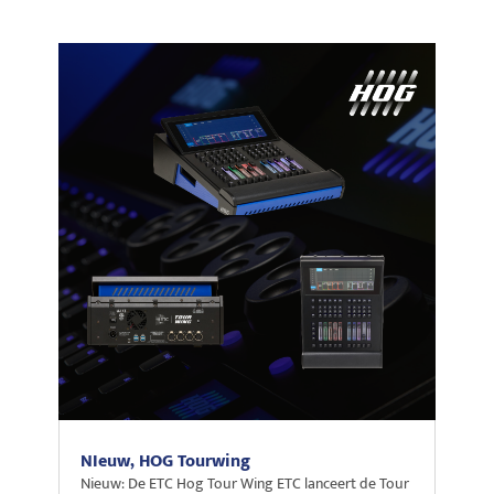
NIeuw, HOG Tourwing
Nieuw: De ETC Hog Tour Wing ETC lanceert de Tour