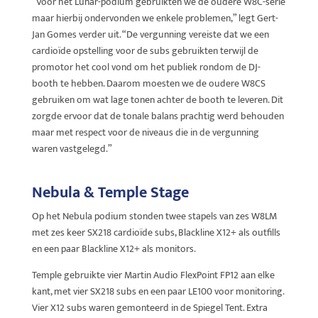
“Voor het Lunar-podium gebruikten we de oudere W8C-serie
maar hierbij ondervonden we enkele problemen,” legt Gert-
Jan Gomes verder uit. “De vergunning vereiste dat we een
cardioïde opstelling voor de subs gebruikten terwijl de
promotor het cool vond om het publiek rondom de DJ-
booth te hebben. Daarom moesten we de oudere W8CS
gebruiken om wat lage tonen achter de booth te leveren. Dit
zorgde ervoor dat de tonale balans prachtig werd behouden
maar met respect voor de niveaus die in de vergunning
waren vastgelegd.”
Nebula & Temple Stage
Op het Nebula podium stonden twee stapels van zes W8LM
met zes keer SX218 cardioïde subs, Blackline X12+ als outfills
en een paar Blackline X12+ als monitors.
Temple gebruikte vier Martin Audio FlexPoint FP12 aan elke
kant, met vier SX218 subs en een paar LE100 voor monitoring.
Vier X12 subs waren gemonteerd in de Spiegel Tent. Extra