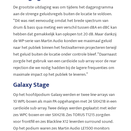
De grootste uitdaging was om tijdens het dagprogramma
aan de strenge geluidsregels buiten de locatie te voldoen.
“Dit was niet eenvoudig omdat het brede spectrum van
drum & bass qua meting een verschil tussen dBA en dBC kan
hebben dat gemakkelijk kan oplopen tot 20 dB. Maar dankzij
de WP-serie van Martin Audio konden we maximaal geluid
naar het publiek binnen het festivalterrein projecteren terwijl
het geluid buiten de locatie onder controle bleef. “Daarnaast
zorgde het gebruik van een cardioïde sub-array voor de rear
rejection die we nodig hadden bij de lagere frequenties om
maximale impact op het publiek te leveren.”
Galaxy Stage
Op het hoofdpodium Galaxy werden er twee line-arrays van
10 WPL-boxen als main PA opgehangen met 24 SXH218 in een
cardioïde sub-array. Twee delays werden geplaatst met ieder
zes WPC-boxen en vier SXH218. Zes TORUS T1215 zorgden
voor frontfill en zes Blackline X12 leverden surround sound.
Op het podium waren zes Martin Audio LE1500 monitors