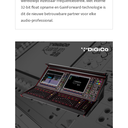
wereldwijd inzetbaar frequentiebereik. Met interne
32-bit float opname en GainForward-technologie is
dit de nieuwe betrouwbare partner voor elke
audio-professional.