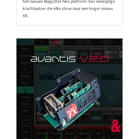
het nieuwe MagicDot Neo platform. Een veelzijdige
krachtpatser die elke show naar een hoger niveau
tilt.