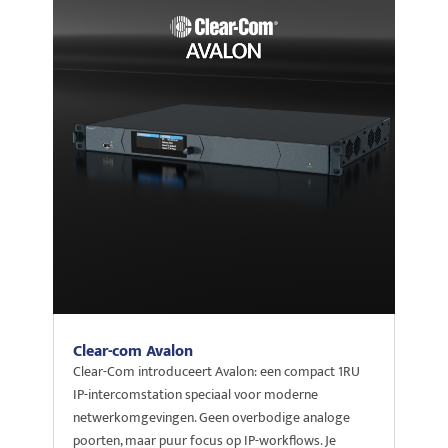
Clear-com Avalon
Clear-Com introduceert Avalon: een compact 1RU
IP-intercomstation speciaal voor moderne
netwerkomgevingen. Geen overbodige analoge
poorten, maar puur focus op IP-workflows. Je