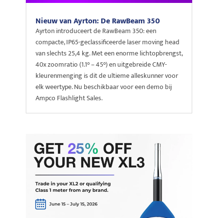
Nieuw van Ayrton: De RawBeam 350
Ayrton introduceert de RawBeam 350: een
compacte, IP65-geclassificeerde laser moving head
van slechts 25,4 kg. Met een enorme lichtopbrengst,
40x zoomratio (1.1° – 45°) en uitgebreide CMY-
kleurenmenging is dit de ultieme alleskunner voor
elk weertype. Nu beschikbaar voor een demo bij
Ampco Flashlight Sales.