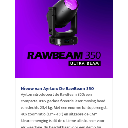
Nieuw van Ayrton: De RawBeam 350
Ayrton introduceert de RawBeam 350: een
compacte, IP65-geclassificeerde laser moving head
van slechts 25,4 kg. Met een enorme lichtopbrengst,
40x zoomratio (1.1° – 45°) en uitgebreide CMY-
kleurenmenging is dit de ultieme alleskunner voor
elk weertype. Nu beschikbaar voor een demo bij