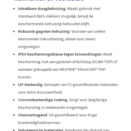
Intrekbare draagbehuizing
: Maakt gebruik met
standaard RJ45-stekkers mogelijk, terwijl de
beschermende behuizing behouden blijft.
Robuuste gegoten behuizing
: Voorzien van unieke
klemmende trekontlasting, ideaal voor zware
omgevingen.
IP65-beschermingsklasse tegen binnendringen
: Biedt
bescherming met een gesloten afdichtdop (SCMX-TOP) of
wanneer gekoppeld aan NEUTRIK® EtherCON® TOP-
bussen.
UV-bestendig
: Gemaakt van F2-gecertificeerde materialen
voor extra duurzaamheid.
Corrosiebestendige coating
: Zorgt voor langdurige
bescherming in veeleisende omgevingen.
Vlamvertragend
: V0-gecertificeerd voor hoge
brandveiligheidsnormen.
Halogeenvrije materialen
: Voorkomt de uitstoot van