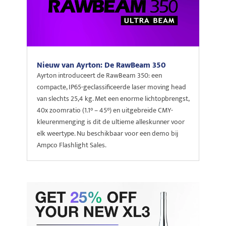
Nieuw van Ayrton: De RawBeam 350
Ayrton introduceert de RawBeam 350: een
compacte, IP65-geclassificeerde laser moving head
van slechts 25,4 kg. Met een enorme lichtopbrengst,
40x zoomratio (1.1° – 45°) en uitgebreide CMY-
kleurenmenging is dit de ultieme alleskunner voor
elk weertype. Nu beschikbaar voor een demo bij
Ampco Flashlight Sales.