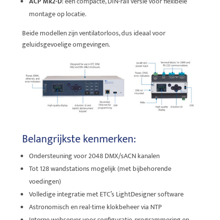
ACP Mk2-D
: een compacte, DIN-rail versie voor flexibele
montage op locatie.
Beide modellen zijn ventilatorloos, dus ideaal voor
geluidsgevoelige omgevingen.
Belangrijkste kenmerken:
Ondersteuning voor 2048 DMX/sACN kanalen
Tot 128 wandstations mogelijk (met bijbehorende
voedingen)
Volledige integratie met ETC’s LightDesigner software
Astronomisch en real-time klokbeheer via NTP
Interne webserver voor configuratie, programmering en