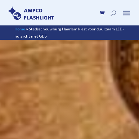
Home
»
Stadsschouwburg Haarlem kiest voor duurzaam LED-
huislicht met GDS