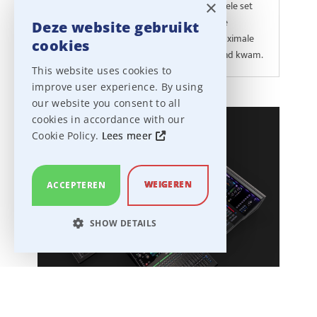
×
is er gekozen voor een duurzame en flexibele set
van Ayrton en Cameo. De nieuwe installatie
Deze website gebruikt
verbruikt 50% minder energie én biedt maximale
cookies
creativiteit. Lees nu hoe dit project tot stand kwam.
This website uses cookies to
improve user experience. By using
our website you consent to all
cookies in accordance with our
Cookie Policy.
Lees meer
WEIGEREN
ACCEPTEREN
SHOW DETAILS
STRICTLY NECESSARY
PERFORMANCE
TARGETING