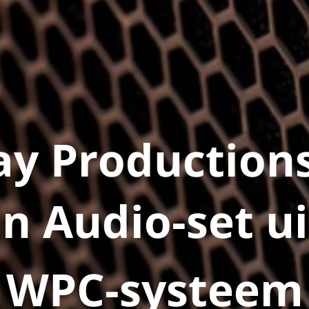
ay Productions
n Audio-set u
WPC-systeem