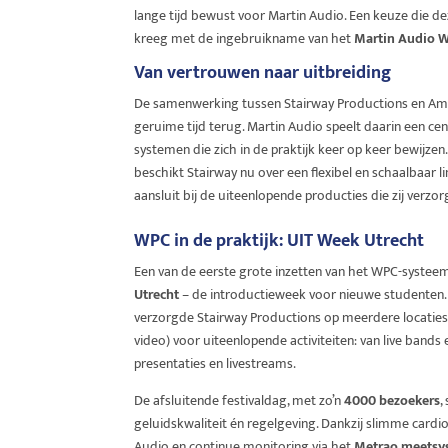
lange tijd bewust voor Martin Audio. Een keuze die d
kreeg met de ingebruikname van het
Martin Audio W
Van vertrouwen naar uitbreiding
De samenwerking tussen Stairway Productions en Ampc
geruime tijd terug. Martin Audio speelt daarin een cent
systemen die zich in de praktijk keer op keer bewijz
beschikt Stairway nu over een flexibel en schaalbaar l
aansluit bij de uiteenlopende producties die zij verzor
WPC in de praktijk: UIT Week Utrecht
Een van de eerste grote inzetten van het WPC-systee
Utrecht
– de introductieweek voor nieuwe studenten.
verzorgde Stairway Productions op meerdere locaties 
video) voor uiteenlopende activiteiten: van live band
presentaties en livestreams.
De afsluitende festivaldag, met zo’n
4000 bezoekers
,
geluidskwaliteit én regelgeving. Dankzij slimme cardi
Audio en continue monitoring via het
Metrao meetsy