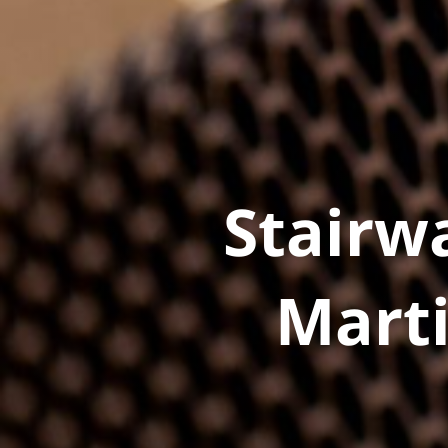
Stairw
Marti