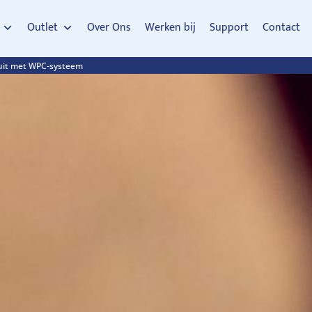
Outlet
Over Ons
Werken bij
Support
Contact
 uit met WPC-systeem