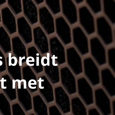
 breidt
it met