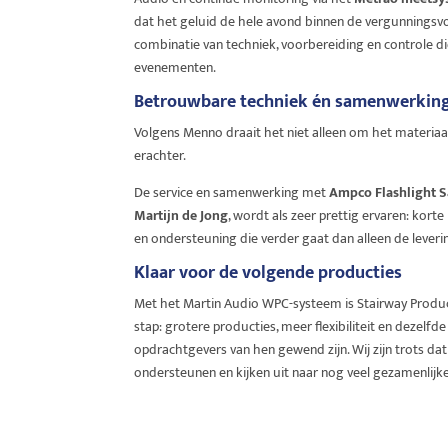
dat het geluid de hele avond binnen de vergunningsv
combinatie van techniek, voorbereiding en controle die 
evenementen.
Betrouwbare techniek én samenwerkin
Volgens Menno draait het niet alleen om het materi
erachter.
De service en samenwerking met
Ampco Flashlight S
Martijn de Jong
, wordt als zeer prettig ervaren: kort
en ondersteuning die verder gaat dan alleen de leveri
Klaar voor de volgende producties
Met het Martin Audio WPC-systeem is Stairway Produc
stap: grotere producties, meer flexibiliteit en dezelf
opdrachtgevers van hen gewend zijn. Wij zijn trots d
ondersteunen en kijken uit naar nog veel gezamenlijke