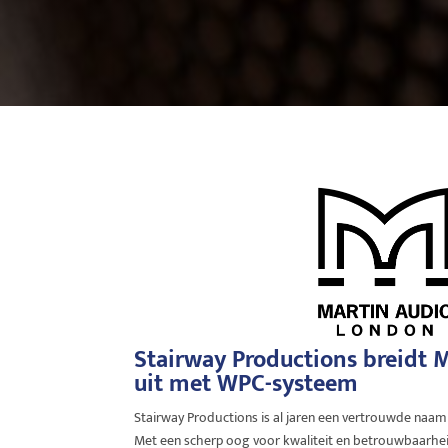
Stairway Productions breidt 
uit met WPC-systeem
Stairway Productions is al jaren een vertrouwde naam
Met een scherp oog voor kwaliteit en betrouwbaarhei