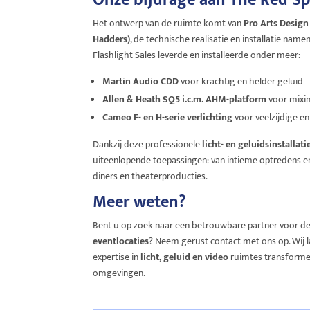
Onze bijdrage aan The Red S
Het ontwerp van de ruimte komt van
Pro Arts Design
Hadders)
, de technische realisatie en installatie nam
Flashlight Sales leverde en installeerde onder meer:
Martin Audio CDD
voor krachtig en helder geluid
Allen & Heath SQ5 i.c.m. AHM-platform
voor mixin
Cameo F- en H-serie verlichting
voor veelzijdige en
Dankzij deze professionele
licht- en geluidsinstallati
uiteenlopende toepassingen: van intieme optredens en
diners en theaterproducties.
Meer weten?
Bent u op zoek naar een betrouwbare partner voor d
eventlocaties
? Neem gerust contact met ons op. Wij 
expertise in
licht, geluid en video
ruimtes transformer
omgevingen.