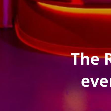
The 
eve