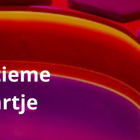
tieme
rtje