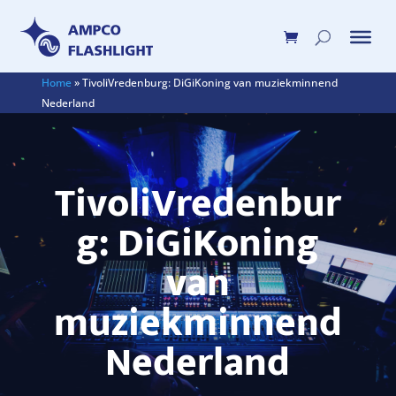
Home
»
TivoliVredenburg: DiGiKoning van muziekminnend
Nederland
TivoliVredenbur
g: DiGiKoning
van
muziekminnend
Nederland