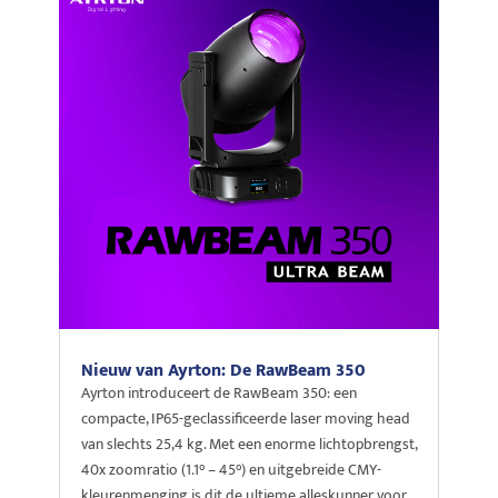
Nieuw van Ayrton: De RawBeam 350
Ayrton introduceert de RawBeam 350: een
compacte, IP65-geclassificeerde laser moving head
van slechts 25,4 kg. Met een enorme lichtopbrengst,
40x zoomratio (1.1° – 45°) en uitgebreide CMY-
kleurenmenging is dit de ultieme alleskunner voor