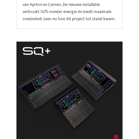
van Ayrton en Cameo. De nieuwe installatie
verbruikt 50% minder energie én biedt maximale
creativiteit. Lees nu hoe dit project tot stand kwam.