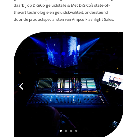
daarbij op DiGiCo geluidstafels: Met DiGiCo’s state-of-
the-art technologie en geluidskwaliteit, ondersteund
door de productspecialisten van Ampco Flashlight Sales.