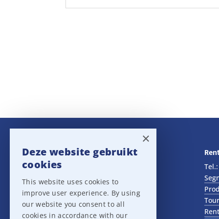
×
Deze website gebruikt
Navigatie
Rent
cookies
Rental
Tel.
Sales
Seg
This website uses cookies to
Outlet
Prod
improve user experience. By using
About us
Tour
our website you consent to all
Het team
Rent
cookies in accordance with our