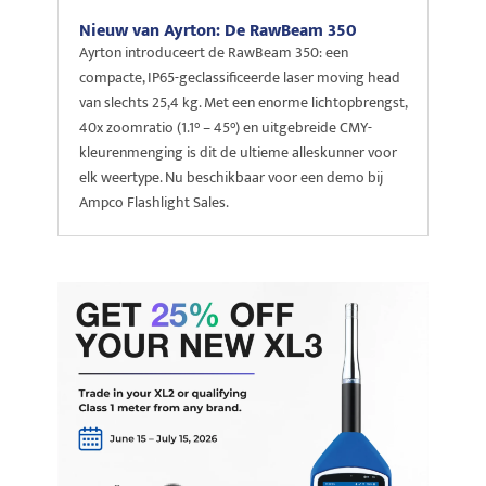
Nieuw van Ayrton: De RawBeam 350
Ayrton introduceert de RawBeam 350: een
compacte, IP65-geclassificeerde laser moving head
van slechts 25,4 kg. Met een enorme lichtopbrengst,
40x zoomratio (1.1° – 45°) en uitgebreide CMY-
kleurenmenging is dit de ultieme alleskunner voor
elk weertype. Nu beschikbaar voor een demo bij
Ampco Flashlight Sales.