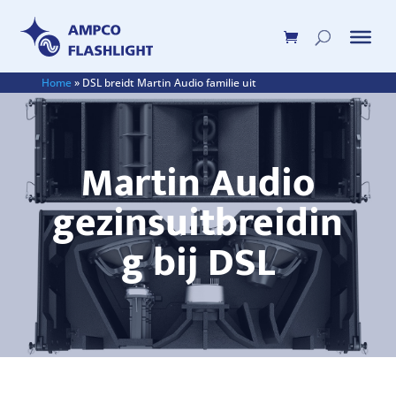
Home
»
DSL breidt Martin Audio familie uit
Martin Audio
gezinsuitbreidin
g bij DSL