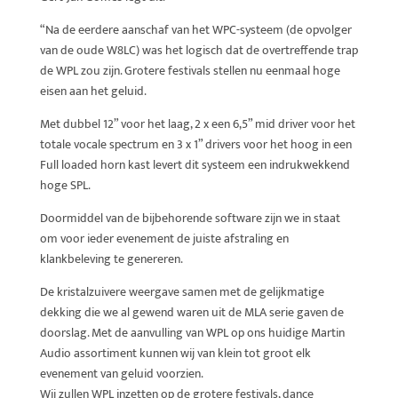
“Na de eerdere aanschaf van het WPC-systeem (de opvolger
van de oude W8LC) was het logisch dat de overtreffende trap
de WPL zou zijn. Grotere festivals stellen nu eenmaal hoge
eisen aan het geluid.
Met dubbel 12” voor het laag, 2 x een 6,5” mid driver voor het
totale vocale spectrum en 3 x 1” drivers voor het hoog in een
Full loaded horn kast levert dit systeem een indrukwekkend
hoge SPL.
Doormiddel van de bijbehorende software zijn we in staat
om voor ieder evenement de juiste afstraling en
klankbeleving te genereren.
De kristalzuivere weergave samen met de gelijkmatige
dekking die we al gewend waren uit de MLA serie gaven de
doorslag. Met de aanvulling van WPL op ons huidige Martin
Audio assortiment kunnen wij van klein tot groot elk
evenement van geluid voorzien.
Wij zullen WPL inzetten op de grotere festivals, dance