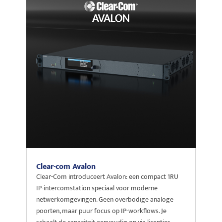
Clear-com Avalon
Clear-Com introduceert Avalon: een compact 1RU
IP-intercomstation speciaal voor moderne
netwerkomgevingen. Geen overbodige analoge
poorten, maar puur focus op IP-workflows. Je