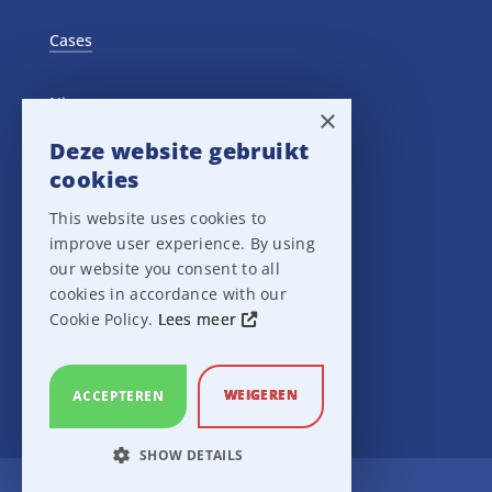
Cases
Nieuws
×
Deze website gebruikt
Training Events
cookies
This website uses cookies to
Privacy verklaring
improve user experience. By using
our website you consent to all
Disclaimer
cookies in accordance with our
Cookie Policy.
Lees meer
Leveringsvoorwaarden
WEIGEREN
ACCEPTEREN
SHOW DETAILS