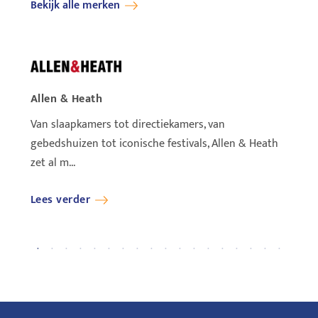
Bekijk alle merken
Allen & Heath
Ayrto
Van slaapkamers tot directiekamers, van
Ayrton
gebedshuizen tot iconische festivals, Allen & Heath
wereld
zet al m...
Lees verder
Lees 