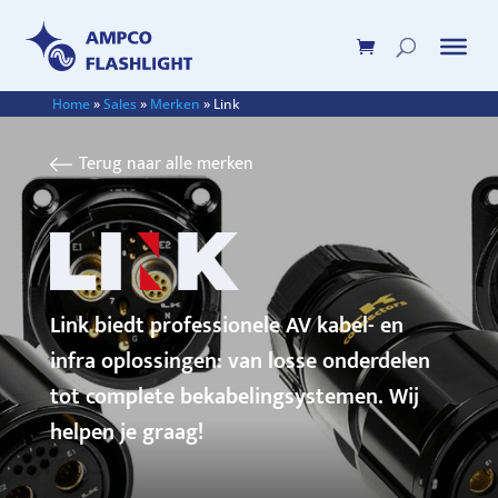
Home
»
Sales
»
Merken
»
Link
Terug naar alle merken
Link biedt professionele AV kabel- en
infra oplossingen: van losse onderdelen
tot complete bekabelingsystemen. Wij
helpen je graag!