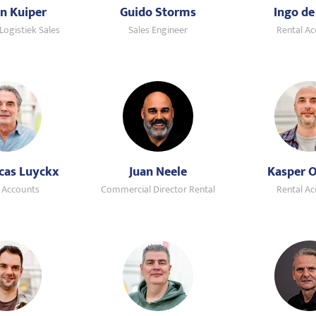
jn Kuiper
Guido Storms
Ingo de
Logistiek Sales
Sales Engineer
Rental A
cas Luyckx
Juan Neele
Kasper 
 Accounts
Commercial Director Rental
Rental A