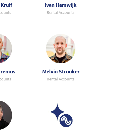
 Kruif
Ivan Hamwijk
ccounts
Rental Accounts
Oremus
Melvin Strooker
ccounts
Rental Accounts