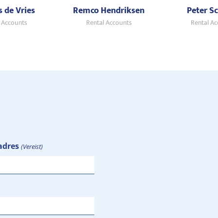
s de Vries
Remco Hendriksen
Peter S
 Accounts
Rental Accounts
Rental A
adres
(Vereist)