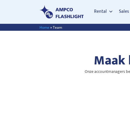
Rental
Sales
Home
»
Team
Maak 
Onze accountmanagers begel