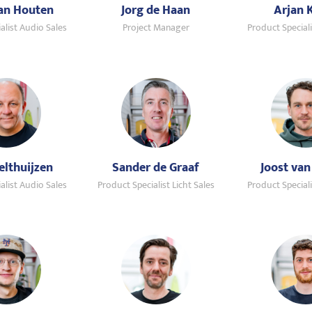
van Houten
Jorg de Haan
Arjan
alist Audio Sales
Project Manager
Product Speciali
elthuijzen
Sander de Graaf
Joost van
alist Audio Sales
Product Specialist Licht Sales
Product Speciali