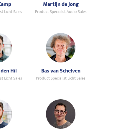
 Kamp
Martijn de Jong
st Licht Sales
Product Specialist Audio Sales
 den Hil
Bas van Schelven
st Licht Sales
Product Specialist Licht Sales