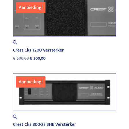
€500,00.
€350,00.
Aanbieding!
Crest Cks 1200 Versterker
Oorspronkelijke
Huidige
€
500,00
€
300,00
prijs
prijs
was:
is:
€500,00.
€300,00.
Aanbieding!
Crest Cks 800-2s 3HE Versterker