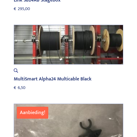
Link SB24AB Stagebox
€
295,00
MultiSmart Alpha24 Multicable Black
€
6,50
Aanbieding!