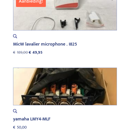
Aanbieding!
MicW lavalier microphone . I825
Oorspronkelijke
Huidige
€
189,00
€
49,95
prijs
prijs
was:
is:
€189,00.
€49,95.
yamaha LMY4-MLF
€
50,00