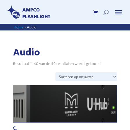
Home
»
Audio
Audio
Gesorteerd
Resultaat 1–40 van de 49 resultaten wordt getoond
op
nieuwste