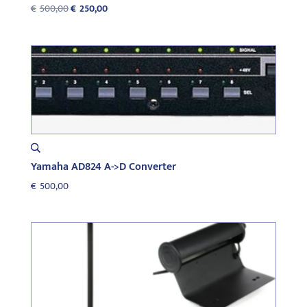
Oorspronkelijke
Huidige
€
500,00
€
250,00
prijs
prijs
was:
is:
€500,00.
€250,00.
Yamaha AD824 A->D Converter
€
500,00