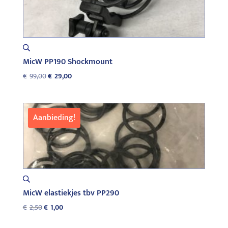
MicW PP190 Shockmount
Oorspronkelijke
Huidige
€
99,00
€
29,00
prijs
prijs
was:
is:
€99,00.
€29,00.
Aanbieding!
MicW elastiekjes tbv PP290
Oorspronkelijke
Huidige
€
2,50
€
1,00
prijs
prijs