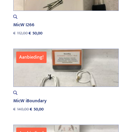
MicW I266
Oorspronkelijke
Huidige
€
112,00
€
50,00
prijs
prijs
was:
is:
€112,00.
€50,00.
Aanbieding!
MicW iBoundary
Oorspronkelijke
Huidige
€
140,00
€
50,00
prijs
prijs
was:
is:
€140,00.
€50,00.