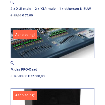
2 x XLR male – 2 x XLR male – 1 x ethercon NIEUW
Oorspronkelijke
Huidige
€
95,00
€
75,00
prijs
prijs
was:
is:
€95,00.
€75,00.
Aanbieding!
Midas PRO-X set
Oorspronkelijke
Huidige
€
14.500,00
€
12.500,00
prijs
prijs
was:
is:
€14.500,00.
€12.500,00.
Aanbieding!