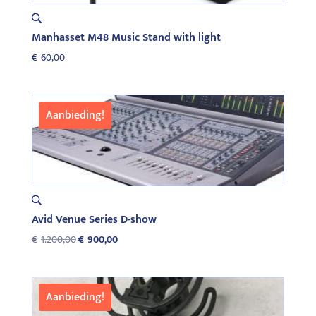
Manhasset M48 Music Stand with light
€
60,00
Aanbieding!
Avid Venue Series D-show
Oorspronkelijke
Huidige
€
1.200,00
€
900,00
prijs
prijs
was:
is:
€1.200,00.
€900,00.
Aanbieding!