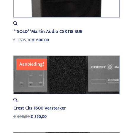
**SOLD**Martin Audio CSX118 SUB
Oorspronkelijke
Huidige
€
1.695,00
€
600,00
prijs
prijs
was:
is:
€1.695,00.
€600,00.
Aanbieding!
Crest Cks 1600 Versterker
Oorspronkelijke
Huidige
€
500,00
€
350,00
prijs
prijs
was:
is: