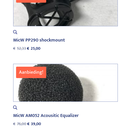
MicW PP290 shockmount
Oorspronkelijke
Huidige
€
52,33
€
25,00
prijs
prijs
was:
is:
€52,33.
€25,00.
Aanbieding!
MicW AM052 Acousitic Equalizer
Oorspronkelijke
Huidige
€
76,00
€
39,00
prijs
prijs