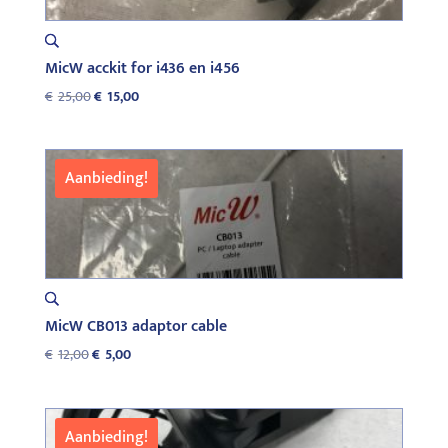
MicW acckit for i436 en i456
Oorspronkelijke
Huidige
€
25,00
€
15,00
prijs
prijs
was:
is:
€25,00.
€15,00.
Aanbieding!
MicW CB013 adaptor cable
Oorspronkelijke
Huidige
€
12,00
€
5,00
prijs
prijs
was:
is:
€12,00.
€5,00.
Aanbieding!