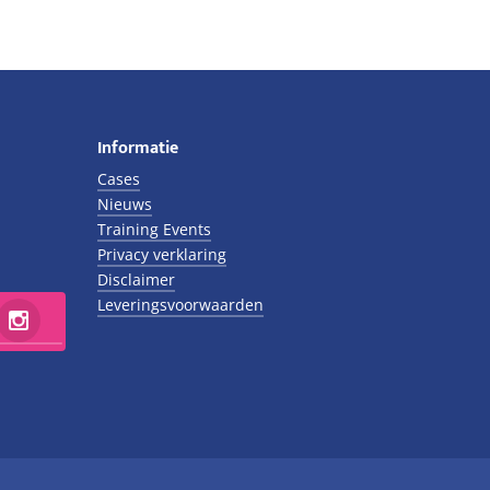
was:
is:
€175,00.
€95,00.
Informatie
Cases
Nieuws
Training Events
Privacy verklaring
Disclaimer
Leveringsvoorwaarden