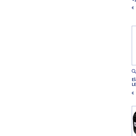
€
E
LE
€