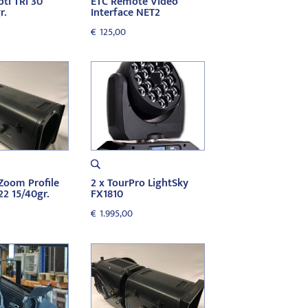
pti TRI 30
ETC Remote Video
r.
Interface NET2
€
125,00
Zoom Profile
2 x TourPro LightSky
2 15/40gr.
FX1810
€
1.995,00