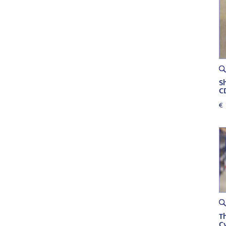
S
C
€
T
Cy