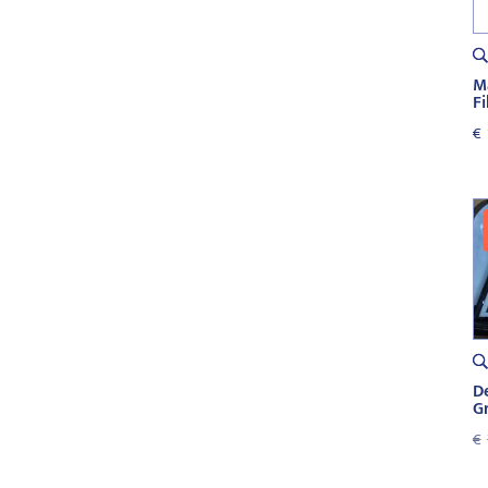
M
F
€
D
G
€