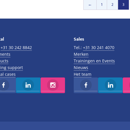
was:
is:
was:
is:
←
1
2
3
€75,00.
€25,00.
€3.250,00.
€1.200,00.
al
Sales
:
+31 30 242 8842
Tel.:
+31 30 241 4070
ments
Merken
ucts
Trainingen en Events
ing support
Nieuws
al cases
Het team