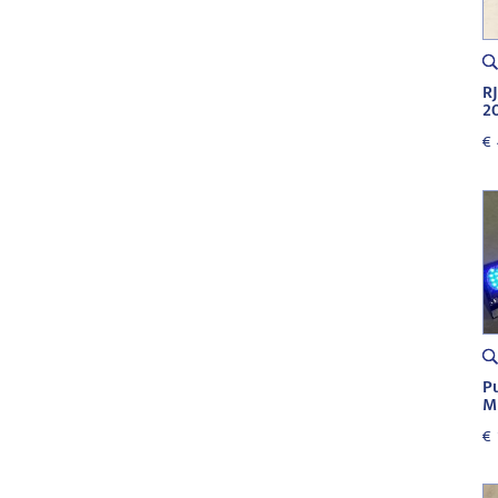
RJ
2
€
P
M
€