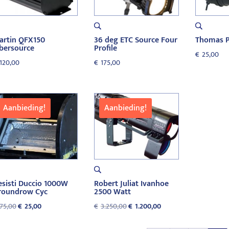
artin QFX150
36 deg ETC Source Four
Thomas P
ibersource
Profile
€
25,00
120,00
€
175,00
Aanbieding!
Aanbieding!
esisti Duccio 1000W
Robert Juliat Ivanhoe
roundrow Cyc
2500 Watt
Oorspronkelijke
Huidige
Oorspronkelijke
Huidige
75,00
€
25,00
€
3.250,00
€
1.200,00
prijs
prijs
prijs
prijs