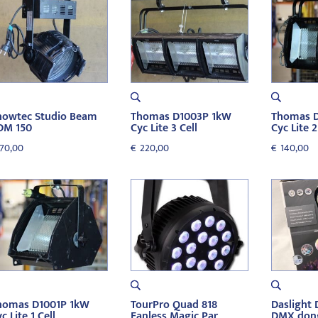
howtec Studio Beam
Thomas D1003P 1kW
Thomas 
DM 150
Cyc Lite 3 Cell
Cyc Lite 2
70,00
€
220,00
€
140,00
homas D1001P 1kW
TourPro Quad 818
Daslight
c Lite 1 Cell
Fanless Magic Par
DMX don