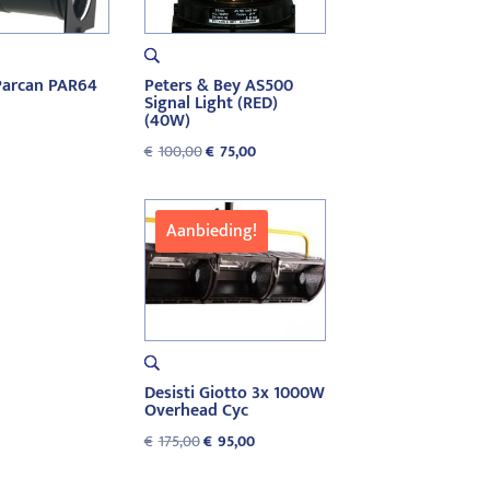
arcan PAR64
Peters & Bey AS500
Signal Light (RED)
(40W)
Oorspronkelijke
Huidige
€
100,00
€
75,00
prijs
prijs
was:
is:
€100,00.
€75,00.
Aanbieding!
Desisti Giotto 3x 1000W
Overhead Cyc
Oorspronkelijke
Huidige
€
175,00
€
95,00
prijs
prijs