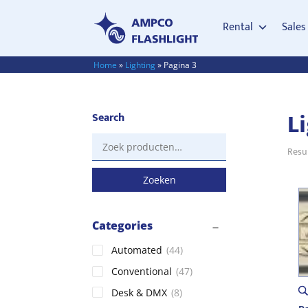
Rental
Sales
Home
»
Lighting
»
Pagina 3
L
Search
Zoeken
Resul
naar:
Zoeken
Categories
Automated
(44)
Conventional
(47)
Desk & DMX
(8)