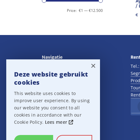
Ay
/
Price:
€1
—
€12.500
€
Navigatie
Rent
×
Rental
Tel.
Deze website gebruikt
Sales
Seg
Outlet
Prod
cookies
About us
Tour
This website uses cookies to
Het team
Rent
improve user experience. By using
Support
our website you consent to all
Contact
cookies in accordance with our
Sitemap
Cookie Policy.
Lees meer
Cookie Settings