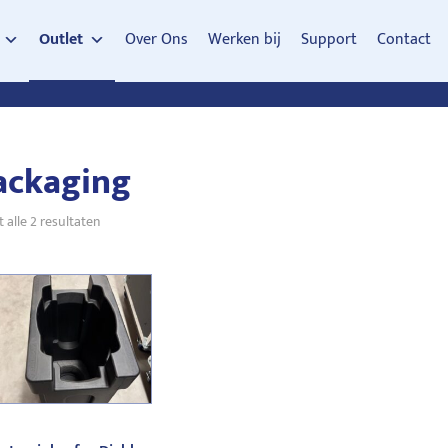
Outlet
Over Ons
Werken bij
Support
Contact
ackaging
Gesorteerd
 alle 2 resultaten
op
nieuwste