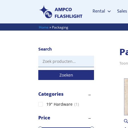
Rental
Sales
Home
»
Packaging
P
Search
Zoeken
Toont
naar:
Zoeken
Categories
19" Hardware
(1)
Price