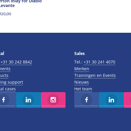
rton inlay for Diablo
 Levante
120,00
al
Sales
:
+31 30 242 8842
Tel.:
+31 30 241 4070
ments
Merken
ucts
Trainingen en Events
ing support
Nieuws
al cases
Het team