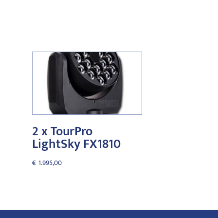
2 x TourPro
LightSky FX1810
€
1.995,00