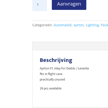
Ayrton
Aanvragen
inlay
for
Diablo
/
Categorieën:
Automated
,
ayrton
,
Lighting
,
Pac
Levante
aantal
Beschrijving
Ayrton FC inlay for Diablo / Levante
fits in flight case
practically unused
26 pcs available