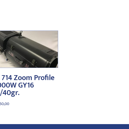
 714 Zoom Profile
000W GY16
/40gr.
50,00