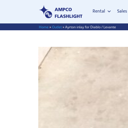
Rental
Sales
Home
»
Outlet
»
Ayrton inlay for Diablo / Levante