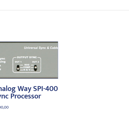
nalog Way SPI-400
ync Processor
00,00