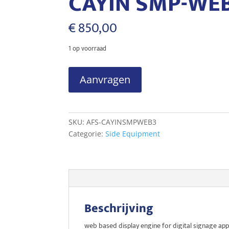
CAYIN SMP-WEB3
€
850,00
1 op voorraad
CAYIN
Aanvragen
SMP-
WEB3
Media
Player
SKU:
AFS-CAYINSMPWEB3
w/AV
Categorie:
Side Equipment
in
aantal
Beschrijving
web based display engine for digital signage app