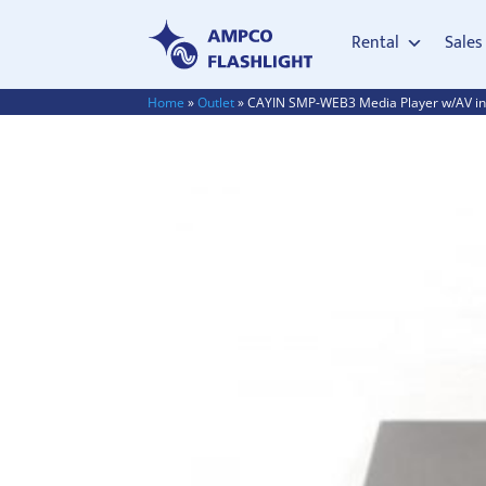
Rental
Sales
Home
»
Outlet
»
CAYIN SMP-WEB3 Media Player w/AV i