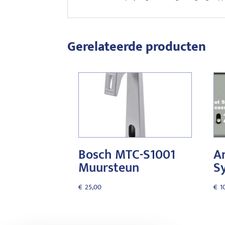
Gerelateerde producten
Bosch MTC-S1001
A
Muursteun
S
€
25,00
€
1