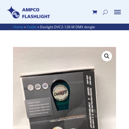
Home
»
Outlet
»
Daslight DVC2-128-M DMX dongle