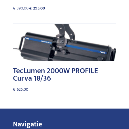
Oorspronkelijke
Huidige
€
390,00
€
295,00
prijs
prijs
was:
is:
€390,00.
€295,00.
TecLumen 2000W PROFILE
Curva 18/36
€
625,00
Navigatie