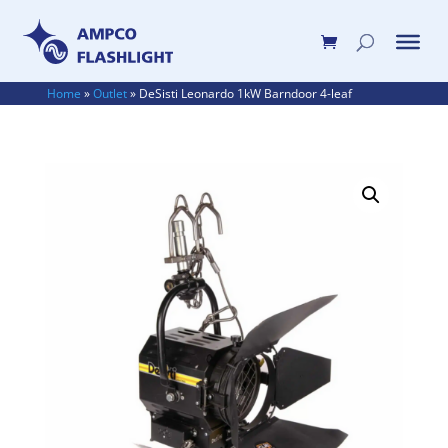
Home
»
Outlet
»
DeSisti Leonardo 1kW Barndoor 4-leaf