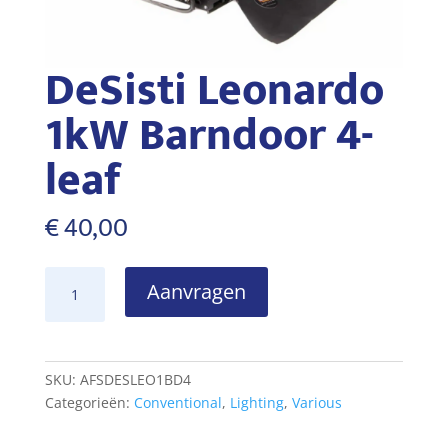
DeSisti Leonardo
1kW Barndoor 4-
leaf
€
40,00
DeSisti
Aanvragen
Leonardo
1kW
Barndoor
4-
SKU:
AFSDESLEO1BD4
leaf
Categorieën:
Conventional
,
Lighting
,
Various
aantal