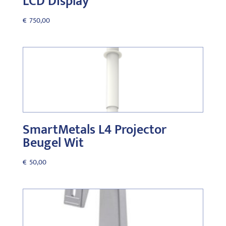
LCD Display
€
750,00
SmartMetals L4 Projector
Beugel Wit
€
50,00