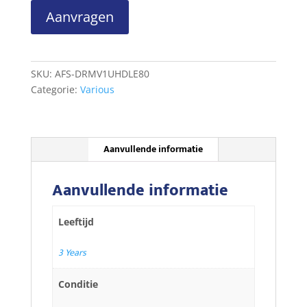
Doremi
Aanvragen
V1
HD
LE
aantal
SKU:
AFS-DRMV1UHDLE80
Categorie:
Various
Aanvullende informatie
Aanvullende informatie
Leeftijd
3 Years
Conditie