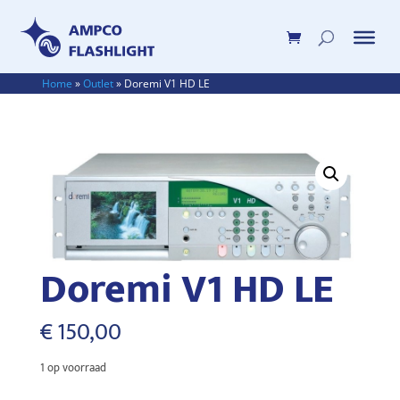
Home
»
Outlet
»
Doremi V1 HD LE
Doremi V1 HD LE
€
150,00
1 op voorraad