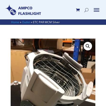
Home
»
Outlet
»
ETC PAR MCM Silver