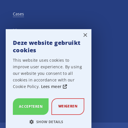
Cases
Nieuws
×
Deze website gebruikt
Training Events
cookies
This website uses cookies to
Privacy verklaring
improve user experience. By using
our website you consent to all
Disclaimer
cookies in accordance with our
Cookie Policy.
Lees meer
Leveringsvoorwaarden
WEIGEREN
ACCEPTEREN
SHOW DETAILS