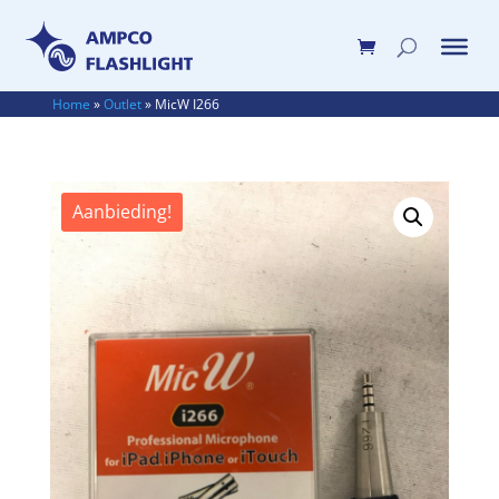
Home
»
Outlet
»
MicW I266
Aanbieding!