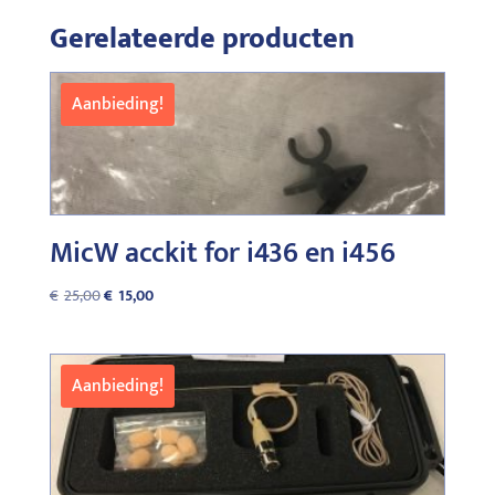
Gerelateerde producten
Aanbieding!
MicW acckit for i436 en i456
Oorspronkelijke
Huidige
€
25,00
€
15,00
prijs
prijs
was:
is:
€25,00.
€15,00.
Aanbieding!