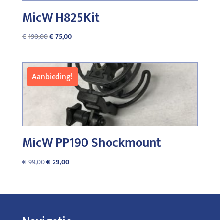
MicW H825Kit
Oorspronkelijke
Huidige
€
190,00
€
75,00
prijs
prijs
was:
is:
€190,00.
€75,00.
Aanbieding!
MicW PP190 Shockmount
Oorspronkelijke
Huidige
€
99,00
€
29,00
prijs
prijs
was:
is:
€99,00.
€29,00.