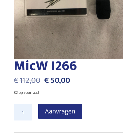
MicW I266
Oorspronkelijke
Huidige
€
112,00
€
50,00
prijs
prijs
was:
is:
82 op voorraad
€112,00.
€50,00.
MicW
Aanvragen
I266
aantal