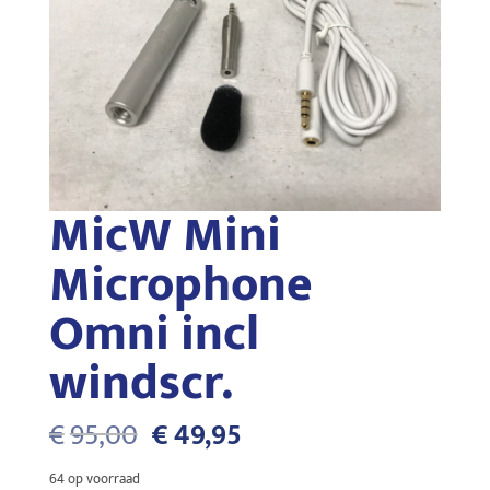
MicW Mini
Microphone
Omni incl
windscr.
Oorspronkelijke
Huidige
€
95,00
€
49,95
prijs
prijs
was:
is:
64 op voorraad