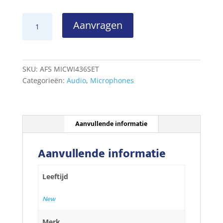
€95,00.
€49,95.
MicW
Aanvragen
Mini
Microphone
Omni
incl
SKU:
AFS MICWI436SET
windscr.
Categorieën:
Audio
,
Microphones
aantal
Aanvullende informatie
Aanvullende informatie
Leeftijd
New
Merk