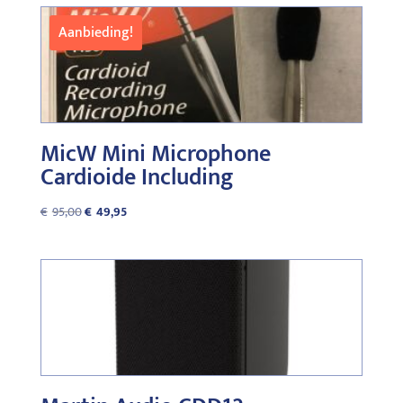
Aanbieding!
MicW Mini Microphone
Cardioide Including
Oorspronkelijke
Huidige
€
95,00
€
49,95
prijs
prijs
was:
is:
€95,00.
€49,95.