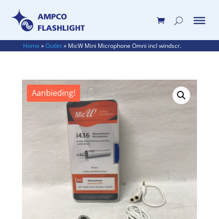
Home
»
Outlet
»
MicW Mini Microphone Omni incl windscr.
Aanbieding!